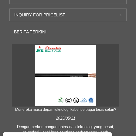
INQUIRY FOR PRICELIST
BERITA TERKINI
Meneroka masa depan teknologi kabel pelbagai teras selari?
2025/05/21
i
Dengan perkembangan sains dan teknologi yang pesat,
Gun
teknologi kabel juga sentiasa berkembang untuk
pe