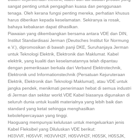
sangat penting untuk pengagihan kuasa dan penggunaan
tenaga. Oleh kerana fungsi penting mereka, perhatian khusus
harus diberikan kepada keselamatan. Sekiranya ia rosak,
bahaya kebakaran dapat dihasilkan.
Piawaian yang dikembangkan bersama antara VDE dan DIN,
Institut Standardisasi Jerman (Deutsches Institut für Normung
e.V.), dipromosikan di bawah panji DKE, Suruhanjaya Jerman
untuk Teknologi Elektrik, Elektronik dan Maklumat. Kabel
elektrik, yang kualiti dan keselamatannya telah dipantau
dengan pemeriksaan berkala dari Verband Elektrotechnik,
Elektronik und Informationstechnik (Persatuan Kejuruteraan
Elektrik, Elektronik dan Teknologi Maklumat), atau VDE untuk
jangka pendek, menikmati penerimaan hebat di semua industri
di Jerman dan sekitar world.VDE Kabel biasanya digunakan di
seluruh dunia untuk kualiti materialnya yang lebih baik dan
standard yang ketat sehingga menghasilkan
kebolehpercayaan yang tinggi.
Haoguang mempunyai kelulusan untuk mengeluarkan jenis
Kabel Fleksibel yang Diluluskan VDE berikut:
H03VVF, H05VVF, H03VVH2F, H05VVH2F, H05SK, H05SJK,