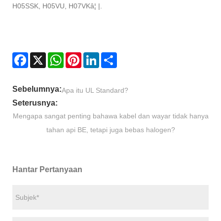
H05SSK, H05VU, H07VKâ¦ |.
Facebook
X
WhatsApp
Pinterest
LinkedIn
Share
Sebelumnya:
Apa itu UL Standard?
Seterusnya:
Mengapa sangat penting bahawa kabel dan wayar tidak hanya
tahan api BE, tetapi juga bebas halogen?
Hantar Pertanyaan