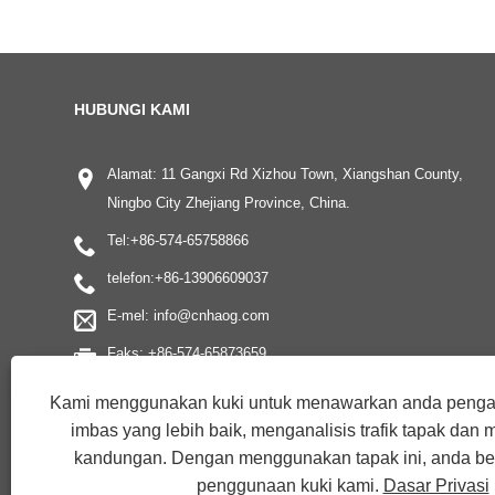
HUBUNGI KAMI
Alamat: 11 Gangxi Rd Xizhou Town, Xiangshan County,
Ningbo City Zhejiang Province, China.
Tel:
+86-574-65758866
telefon:
+86-13906609037
E-mel:
info@cnhaog.com
Faks: +86-574-65873659
Kami menggunakan kuki untuk menawarkan anda pen
imbas yang lebih baik, menganalisis trafik tapak dan
kandungan. Dengan menggunakan tapak ini, anda be
penggunaan kuki kami.
Dasar Privasi