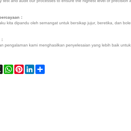
y test and audit our processes to ensure the highest level of precision an
percayaan
：
aku kita dipandu oleh semangat untuk bersikap jujur, beretika, dan bole
i
：
dan pengalaman kami menghasilkan penyelesaian yang lebih baik untu
ebook
X
WhatsApp
Pinterest
LinkedIn
Share