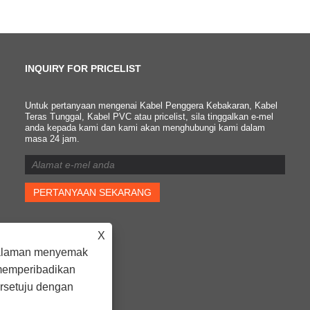
INQUIRY FOR PRICELIST
Untuk pertanyaan mengenai Kabel Penggera Kebakaran, Kabel
Apakah perbezaan antara
Teras Tunggal, Kabel PVC atau pricelist, sila tinggalkan e-mel
anda kepada kami dan kami akan menghubungi kami dalam
kabel kalis api dan kabel
masa 24 jam.
kalis api?
2022/05/10
Perbezaan besar antara
kabel tahan api dan kabel
tahan api ialah kabel tahan
api mempunyai lapisan mika
X
tambahan daripada kabel
tahan api, manakala kabel
galaman menyemak
tahan api tidak.
 memperibadikan
rsetuju dengan