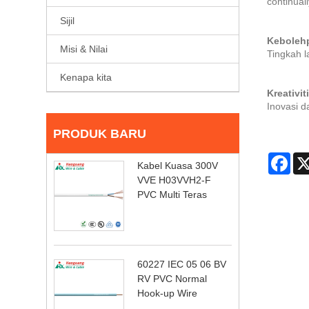
continuall
Sijil
Keboleh
Misi & Nilai
Tingkah l
Kenapa kita
Kreativit
Inovasi 
PRODUK BARU
Fac
Kabel Kuasa 300V
VVE H03VVH2-F
PVC Multi Teras
60227 IEC 05 06 BV
RV PVC Normal
Hook-up Wire