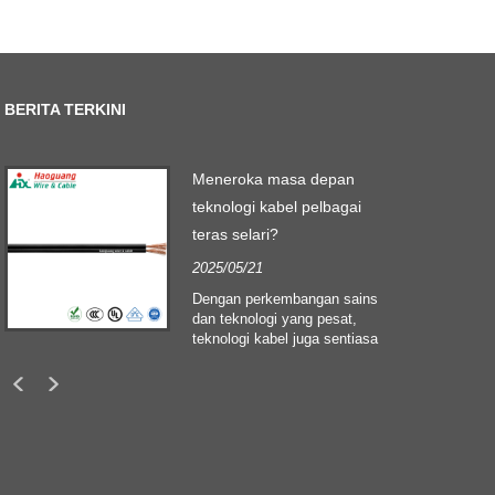
BERITA TERKINI
Meneroka masa depan
teknologi kabel pelbagai
teras selari?
2025/05/21
Dengan perkembangan sains
dan teknologi yang pesat,
teknologi kabel juga sentiasa
berkembang untuk
menyesuaikan diri dengan
keperluan data yang semakin
meningkat dan sistem
komunikasi yang kompleks.
Dalam bidang ini, "kabel
teras teras selari" telah