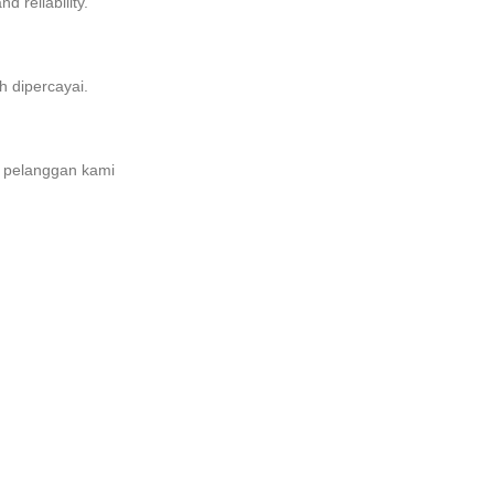
d reliability.
h dipercayai.
k pelanggan kami