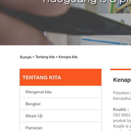
>
Tentang kita
>
Kenapa kita
Rumah
TENTANG KITA
Kenap
Mengenai kita
Pasukan 
berusaha
Bengkel
Kualiti
：
ISO 9001 
Mesin Uji
produk k
Kualiti i
Pameran